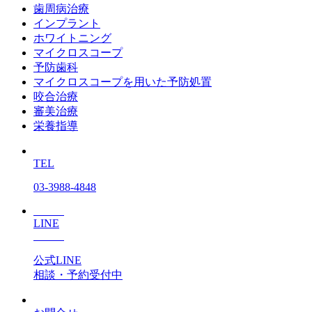
歯周病治療
インプラント
ホワイトニング
マイクロスコープ
予防歯科
マイクロスコープを用いた予防処置
咬合治療
審美治療
栄養指導
TEL
03-3988-4848
LINE
公式LINE
相談・予約受付中