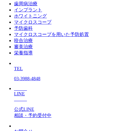
歯周病治療
インプラント
ホワイトニング
マイクロスコープ
予防歯科
マイクロスコープを用いた予防処置
咬合治療
審美治療
栄養指導
TEL
03-3988-4848
LINE
公式LINE
相談・予約受付中