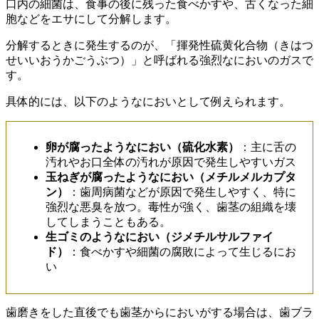
口内の細菌は、食事の後に残った食べかすや、古くなった細
胞などをエサにして分解します。
分解するときに発生するのが、「揮発性硫黄化合物（きはつ
せいいおうかごうぶつ）」と呼ばれる強烈なにおいのガスで
す。
具体的には、以下のようなにおいとして例えられます。
卵が腐ったようなにおい（硫化水素）
：主に舌の
汚れやお口全体の汚れが原因で発生しやすいガス
玉ねぎが腐ったようなにおい（メチルメルカプタ
ン）
：歯周病菌などが原因で発生しやすく、特に
強烈な悪臭を放つ。毒性が強く、歯茎の組織を壊
してしまうこともある。
生ゴミのようなにおい（ジメチルサルファイ
ド）
：食べかすや細菌の腐敗によって生じるにお
い
歯磨きをした直後でも歯茎からにおいがする場合は、歯ブラ