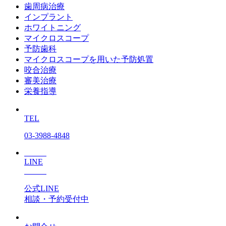
歯周病治療
インプラント
ホワイトニング
マイクロスコープ
予防歯科
マイクロスコープを用いた予防処置
咬合治療
審美治療
栄養指導
TEL
03-3988-4848
LINE
公式LINE
相談・予約受付中