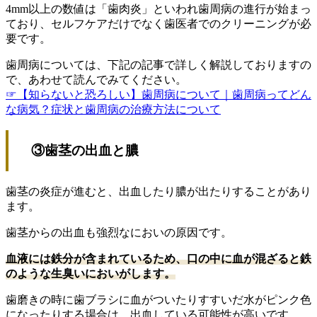
4mm以上の数値は「歯肉炎」といわれ歯周病の進行が始まっ
ており、セルフケアだけでなく歯医者でのクリーニングが必
要です。
歯周病については、下記の記事で詳しく解説しておりますの
で、あわせて読んでみてください。
☞【知らないと恐ろしい】歯周病について｜歯周病ってどん
な病気？症状と歯周病の治療方法について
③歯茎の出血と膿
歯茎の炎症が進むと、出血したり膿が出たりすることがあり
ます。
歯茎からの出血も強烈なにおいの原因です。
血液には鉄分が含まれているため、口の中に血が混ざると鉄
のような生臭いにおいがします。
歯磨きの時に歯ブラシに血がついたりすすいだ水がピンク色
になったりする場合は、出血している可能性が高いです。