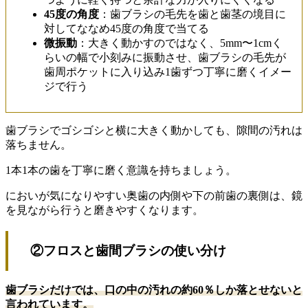
45度の角度
：歯ブラシの毛先を歯と歯茎の境目に
対してななめ45度の角度で当てる
微振動
：大きく動かすのではなく、5mm〜1cmく
らいの幅で小刻みに振動させ、歯ブラシの毛先が
歯周ポケットに入り込み1歯ずつ丁寧に磨くイメー
ジで行う
歯ブラシでゴシゴシと横に大きく動かしても、隙間の汚れは
落ちません。
1本1本の歯を丁寧に磨く意識を持ちましょう。
においが気になりやすい奥歯の内側や下の前歯の裏側は、鏡
を見ながら行うと磨きやすくなります。
②フロスと歯間ブラシの使い分け
歯ブラシだけでは、口の中の汚れの約60％しか落とせないと
言われています。