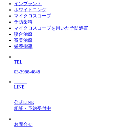
インプラント
ホワイトニング
マイクロスコープ
予防歯科
マイクロスコープを用いた予防処置
咬合治療
審美治療
栄養指導
TEL
03-3988-4848
LINE
公式LINE
相談・予約受付中
お問合せ